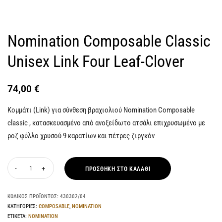
Nomination Composable Classic
Unisex Link Four Leaf-Clover
74,00
€
Κομμάτι (Link) για σύνθεση βραχιολιού Nomination Composable
classic , κατασκευασμένο από ανοξείδωτο ατσάλι επιχρυσωμένο με
ροζ φύλλο χρυσού 9 καρατίων και πέτρες ζιργκόν
ΠΡΟΣΘΉΚΗ ΣΤΟ ΚΑΛΆΘΙ
ΚΩΔΙΚΌΣ ΠΡΟΪΌΝΤΟΣ:
430302/04
ΚΑΤΗΓΟΡΊΕΣ:
COMPOSABLE
,
NOMINATION
ΕΤΙΚΈΤΑ:
NOMINATION