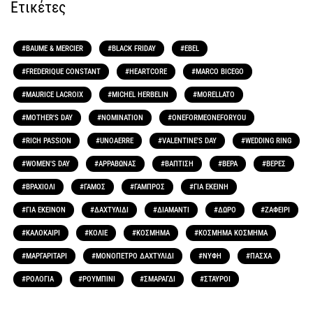
Ετικέτες
BAUME & MERCIER
BLACK FRIDAY
EBEL
FREDERIQUE CONSTANT
HEARTCORE
MARCO BICEGO
MAURICE LACROIX
MICHEL HERBELIN
MORELLATO
MOTHER'S DAY
NOMINATION
ONEFORMEONEFORYOU
RICH PASSION
UNOAERRE
VALENTINE'S DAY
WEDDING RING
WOMEN'S DAY
ΑΡΡΑΒΩΝΑΣ
ΒΑΠΤΙΣΗ
ΒΕΡΑ
ΒΕΡΕΣ
ΒΡΑΧΙΟΛΙ
ΓΑΜΟΣ
ΓΑΜΠΡΟΣ
ΓΙΑ ΕΚΕΙΝΗ
ΓΙΑ ΕΚΕΙΝΟΝ
ΔΑΧΤΥΛΙΔΙ
ΔΙΑΜΑΝΤΙ
ΔΩΡΟ
ΖΑΦΕΙΡΙ
ΚΑΛΟΚΑΙΡΙ
ΚΟΛΙΕ
ΚΟΣΜΗΜΑ
ΚΟΣΜΗΜΑ ΚΟΣΜΗΜΑ
ΜΑΡΓΑΡΙΤΑΡΙ
ΜΟΝΟΠΕΤΡΟ ΔΑΧΤΥΛΙΔΙ
ΝΥΦΗ
ΠΑΣΧΑ
ΡΟΛΟΓΙΑ
ΡΟΥΜΠΙΝΙ
ΣΜΑΡΑΓΔΙ
ΣΤΑΥΡΟΙ