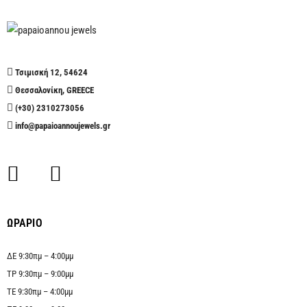
Τσιμισκή 12, 54624
Θεσσαλονίκη, GREECE
(+30) 2310273056
info@papaioannoujewels.gr
ΩΡΑΡΙΟ
ΔΕ 9:30πμ – 4:00μμ
ΤΡ 9:30πμ – 9:00μμ
ΤΕ 9:30πμ – 4:00μμ