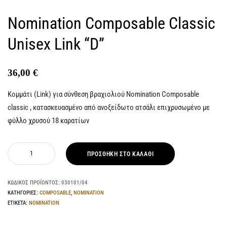
Nomination Composable Classic
Unisex Link “D”
36,00
€
Κομμάτι (Link) για σύνθεση βραχιολιού Nomination Composable
classic , κατασκευασμένο από ανοξείδωτο ατσάλι επιχρυσωμένο με
φύλλο χρυσού 18 καρατίων
ΠΡΟΣΘΉΚΗ ΣΤΟ ΚΑΛΆΘΙ
ΚΩΔΙΚΌΣ ΠΡΟΪΌΝΤΟΣ:
030101/04
ΚΑΤΗΓΟΡΊΕΣ:
COMPOSABLE
,
NOMINATION
ΕΤΙΚΈΤΑ:
NOMINATION