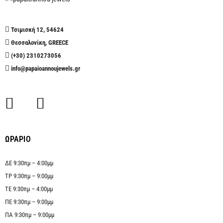
Τσιμισκή 12, 54624
Θεσσαλονίκη, GREECE
(+30) 2310273056
info@papaioannoujewels.gr
ΩΡΑΡΙΟ
ΔΕ 9:30πμ – 4:00μμ
ΤΡ 9:30πμ – 9:00μμ
ΤΕ 9:30πμ – 4:00μμ
ΠΕ 9:30πμ – 9:00μμ
ΠΑ 9:30πμ – 9:00μμ