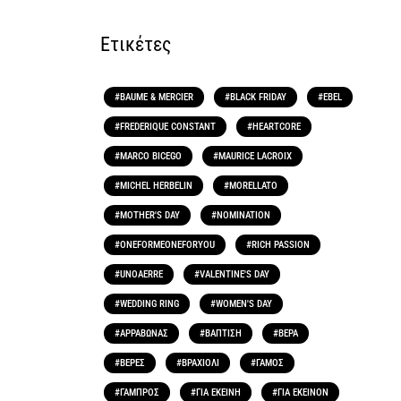
Ετικέτες
BAUME & MERCIER
BLACK FRIDAY
EBEL
FREDERIQUE CONSTANT
HEARTCORE
MARCO BICEGO
MAURICE LACROIX
MICHEL HERBELIN
MORELLATO
MOTHER'S DAY
NOMINATION
ONEFORMEONEFORYOU
RICH PASSION
UNOAERRE
VALENTINE'S DAY
WEDDING RING
WOMEN'S DAY
ΑΡΡΑΒΩΝΑΣ
ΒΑΠΤΙΣΗ
ΒΕΡΑ
ΒΕΡΕΣ
ΒΡΑΧΙΟΛΙ
ΓΑΜΟΣ
ΓΑΜΠΡΟΣ
ΓΙΑ ΕΚΕΙΝΗ
ΓΙΑ ΕΚΕΙΝΟΝ