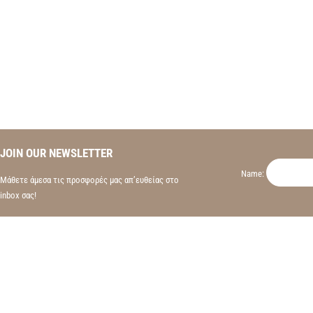
JOIN OUR NEWSLETTER
Name:
Μάθετε άμεσα τις προσφορές μας απ’ευθείας στο
inbox σας!
ΩΡΑΡΙΟ
ΔΕ 9:30πμ – 4:00μμ
Τσιμισκή 12, 54624