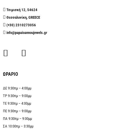
Τσιμισκή 12, 54624
Θεσσαλονίκη, GREECE
(+30) 2310273056
info@papaioannoujewels.gr
ΩΡΑΡΙΟ
ΔΕ 9:30πμ – 4:00μμ
ΤΡ 9:30πμ – 9:00μμ
ΤΕ 9:30πμ – 4:00μμ
ΠΕ 9:30πμ – 9:00μμ
ΠΑ 9:30πμ – 9:00μμ
ΣΑ 10:00πμ – 3:30μμ