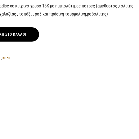
adise σε κίτρινο χρυσό 18Κ με ημιπολύτιμες πέτρες (αμέθυστος ,ιολίτης
ς χαλαζίας , τοπάζι , ροζ και πράσινη τουρμαλίνη,ροδολίτης)
ΚΗ ΣΤΟ ΚΑΛΆΘΙ
Ε
,
ΚΟΛΙΕ