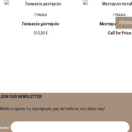
ΓΥΝΑΙΚΑ
ΓΥΝΑΙΚΑ
ΠΡΟΠΑ
Γυναικείο μενταγιόν
Μενταγιόν πεταλ
515,00
€
Call for Price
JOIN OUR NEWSLETTER
Μάθετε άμεσα τις προσφορές μας απ’ευθείας στο inbox σας!
Name: