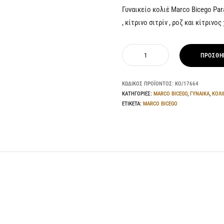
Γυναικείο κολιέ Marco Bicego Par
, κίτρινο σιτρίν , ροζ και κίτρινο
Marco
ΠΡΟΣΘΉ
Bicego
Paradise
ΚΩΔΙΚΌΣ ΠΡΟΪΌΝΤΟΣ:
ΚΟ/17664
κολιέ
ΚΑΤΗΓΟΡΊΕΣ:
MARCO BICEGO
,
ΓΥΝΑΙΚΑ
,
ΚΟΛΙ
ποσότητα
ΕΤΙΚΈΤΑ:
MARCO BICEGO