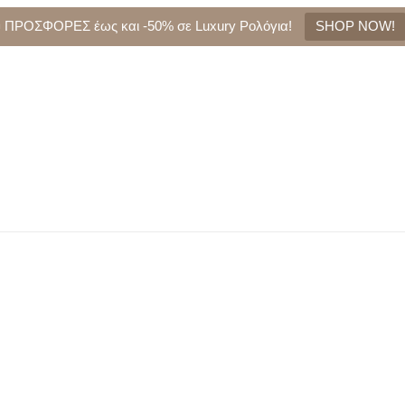
 ΠΡΟΣΦΟΡΕΣ έως και -50% σε Luxury Ρολόγια!
SHOP NOW!
ονίκη