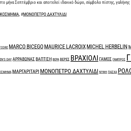
ί στο μήνα Σεπτέμβριο και αποτελεί ιδανικό δώρο, σύμβολο πίστης, γαλήνης
ΚΟΣΜΗΜΑ
, #
ΜΟΝΟΠΕΤΡΟ ΔΑΧΤΥΛΙΔΙ
MARCO BICEGO
MAURICE LACROIX
MICHEL HERBELIN
M
TCORE
Γ
ΒΡΑΧΙΟΛΙ
ΑΡΡΑΒΩΝΑΣ
ΒΑΠΤΙΣΗ
ΓΑΜΟΣ
ΒΕΡΕΣ
N'S DAY
ΒΕΡΑ
ΓΑΜΠΡΟΣ
ΡΟΛ
ΜΟΝΟΠΕΤΡΟ ΔΑΧΤΥΛΙΔΙ
ΜΑΡΓΑΡΙΤΑΡΙ
ΟΣΜΗΜΑ
ΝΥΦΗ
ΠΑΣΧΑ