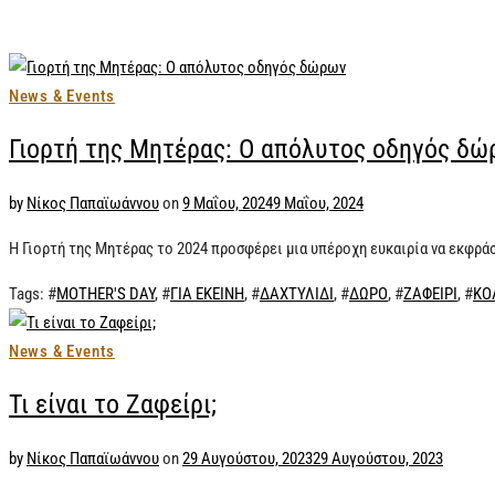
News & Events
Γιορτή της Μητέρας: Ο απόλυτος οδηγός δώ
by
Νίκος Παπαϊωάννου
on
9 Μαΐου, 2024
9 Μαΐου, 2024
Η Γιορτή της Μητέρας το 2024 προσφέρει μια υπέροχη ευκαιρία να εκφράσ
Tags
: #
MOTHER'S DAY
, #
ΓΙΑ ΕΚΕΙΝΗ
, #
ΔΑΧΤΥΛΙΔΙ
, #
ΔΩΡΟ
, #
ΖΑΦΕΙΡΙ
, #
ΚΟ
News & Events
Τι είναι το Ζαφείρι;
by
Νίκος Παπαϊωάννου
on
29 Αυγούστου, 2023
29 Αυγούστου, 2023