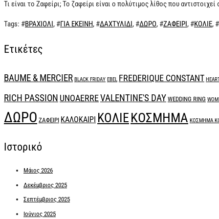
Τι είναι το Ζαφείρι; Το ζαφείρι είναι ο πολύτιμος λίθος που αντιστοιχε
Tags
: #
ΒΡΑΧΙΟΛΙ
, #
ΓΙΑ ΕΚΕΙΝΗ
, #
ΔΑΧΤΥΛΙΔΙ
, #
ΔΩΡΟ
, #
ΖΑΦΕΙΡΙ
, #
ΚΟΛΙΕ
, #
Ετικέτες
BAUME & MERCIER
FREDERIQUE CONSTANT
BLACK FRIDAY
EBEL
HEAR
RICH PASSION
UNOAERRE
VALENTINE'S DAY
WEDDING RING
WOME
ΔΩΡΟ
ΚΟΣΜΗΜΑ
ΚΟΛΙΕ
ΚΑΛΟΚΑΙΡΙ
ΖΑΦΕΙΡΙ
ΚΟΣΜΗΜΑ Κ
Ιστορικό
Μάιος 2026
Δεκέμβριος 2025
Σεπτέμβριος 2025
Ιούνιος 2025