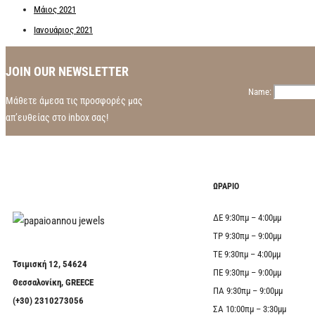
Μάιος 2021
Ιανουάριος 2021
JOIN OUR NEWSLETTER
Name:
Μάθετε άμεσα τις προσφορές μας
απ’ευθείας στο inbox σας!
ΩΡΑΡΙΟ
ΔΕ 9:30πμ – 4:00μμ
ΤΡ 9:30πμ – 9:00μμ
ΤΕ 9:30πμ – 4:00μμ
Τσιμισκή 12, 54624
ΠΕ 9:30πμ – 9:00μμ
Θεσσαλονίκη, GREECE
ΠΑ 9:30πμ – 9:00μμ
(+30) 2310273056
ΣΑ 10:00πμ – 3:30μμ