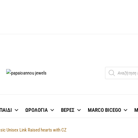
Κοσμήματα, Ρολόγια & Αξεσουάρ με
ΠΑΠΑΪΩΑΝΝΟΥ
70+ χρόνια εμπιστοσύνης στη
ΚΟΣΜΗΜΑΤΑ
Θεσσαλονίκη
ΠΑΙΔΙ
ΩΡΟΛΟΓΙΑ
ΒΕΡΕΣ
MARCO BICEGO
M
ic Unisex Link Raised hearts with CZ