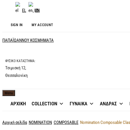
EL
EN
SIGN IN
MY ACCOUNT
ΠΑΠΑΪΩΑΝΝΟΥ ΚΟΣΜΗΜΑΤΑ
ΦΥΣΙΚΟ ΚΑΤΑΣΤΗΜΑ:
Τσιμισκή 12,
Θεσσαλονίκη
Menu
ΑΡΧΙΚΗ
COLLECTION
ΓΥΝΑΙΚΑ
ΑΝΔΡΑΣ
Αρχική σελίδα
NOMINATION
COMPOSABLE
Nomination Composable Class