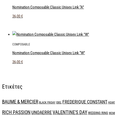
Nomination Composable Classic Unisex Link “A”
36,00
€
COMPOSABLE
Nomination Composable Classic Unisex Link “W”
36,00
€
Ετικέτες
BAUME & MERCIER
FREDERIQUE CONSTANT
BLACK FRIDAY
EBEL
HEAR
RICH PASSION
UNOAERRE
VALENTINE'S DAY
WEDDING RING
WOME