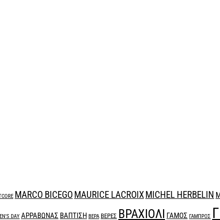
MARCO BICEGO
MAURICE LACROIX
MICHEL HERBELIN
M
TCORE
Γ
ΒΡΑΧΙΟΛΙ
ΑΡΡΑΒΩΝΑΣ
ΒΑΠΤΙΣΗ
ΓΑΜΟΣ
ΒΕΡΕΣ
N'S DAY
ΒΕΡΑ
ΓΑΜΠΡΟΣ