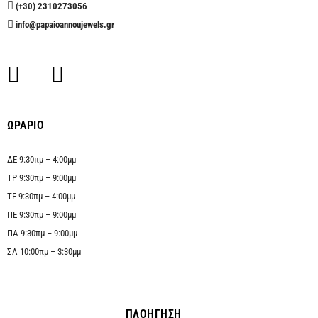
(+30) 2310273056
info@papaioannoujewels.gr
ΩΡΑΡΙΟ
ΔΕ 9:30πμ – 4:00μμ
ΤΡ 9:30πμ – 9:00μμ
ΤΕ 9:30πμ – 4:00μμ
ΠΕ 9:30πμ – 9:00μμ
ΠΑ 9:30πμ – 9:00μμ
ΣΑ 10:00πμ – 3:30μμ
ΠΛΟΗΓΗΣΗ