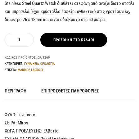
Stainless Steel Quartz Watch διαθέτει στεφάνη από ανοξείδωτο ατσάλι
και μπρασελέ. Έχει κρύσταλλο ζαφείρι ανθεκτικό στις γρατζουνιές,
διάμετρο 26 x 18mm και είναι αδιάβροχο στα 50 μετρα.
ΠΡΟΣΘΉΚΗ ΣΤΟ ΚΑΛΆΘΙ
ΚΩΔΙΚΌΣ ΠΡΟΪΌΝΤΟΣ:
ΩΡ/9269
ΚΑΤΗΓΟΡΊΕΣ:
ΓΥΝΑΙΚΕΙΑ
,
ΩΡΟΛΟΓΙΑ
ΕΤΙΚΈΤΑ:
MAURICE LACROIX
ΠΕΡΙΓΡΑΦΉ
ΕΠΙΠΡΌΣΘΕΤΕΣ ΠΛΗΡΟΦΟΡΊΕΣ
ΦΥΛΟ: Γυναικείο
ΣΕΙΡΑ: Miros
ΧΩΡΑ ΠΡΟΕΛΕΥΣΗΣ: Ελβετία
ΣΧΗΜΑ ΠΛΑΙΣΙΟΥ: Παραλληλόγραμμο