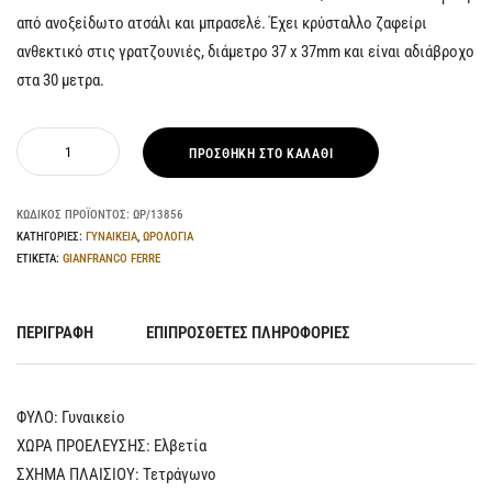
από ανοξείδωτο ατσάλι και μπρασελέ. Έχει κρύσταλλο ζαφείρι
ανθεκτικό στις γρατζουνιές, διάμετρο 37 x 37mm και είναι αδιάβροχο
στα 30 μετρα.
ΠΡΟΣΘΉΚΗ ΣΤΟ ΚΑΛΆΘΙ
ΚΩΔΙΚΌΣ ΠΡΟΪΌΝΤΟΣ:
ΩΡ/13856
ΚΑΤΗΓΟΡΊΕΣ:
ΓΥΝΑΙΚΕΙΑ
,
ΩΡΟΛΟΓΙΑ
ΕΤΙΚΈΤΑ:
GIANFRANCO FERRE
ΠΕΡΙΓΡΑΦΉ
ΕΠΙΠΡΌΣΘΕΤΕΣ ΠΛΗΡΟΦΟΡΊΕΣ
ΦΥΛΟ: Γυναικείο
ΧΩΡΑ ΠΡΟΕΛΕΥΣΗΣ: Ελβετία
ΣΧΗΜΑ ΠΛΑΙΣΙΟΥ: Τετράγωνο