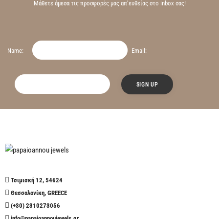
Μάθετε άμεσα τις προσφορές μας απ’ευθείας στο inbox σας!
Name:
Email:
Τσιμισκή 12, 54624
Θεσσαλονίκη, GREECE
(+30) 2310273056
info@papaioannoujewels.gr