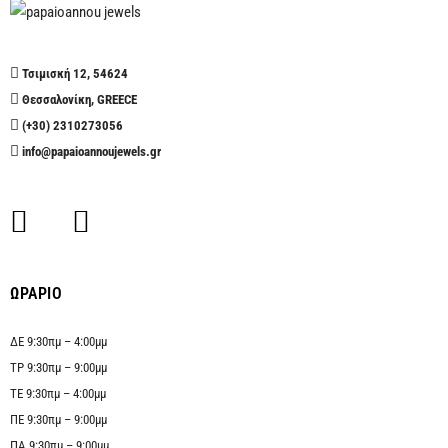
Τσιμισκή 12, 54624
Θεσσαλονίκη, GREECE
(+30) 2310273056
info@papaioannoujewels.gr
ΩΡΑΡΙΟ
ΔΕ 9:30πμ – 4:00μμ
ΤΡ 9:30πμ – 9:00μμ
ΤΕ 9:30πμ – 4:00μμ
ΠΕ 9:30πμ – 9:00μμ
ΠΑ 9:30πμ – 9:00μμ