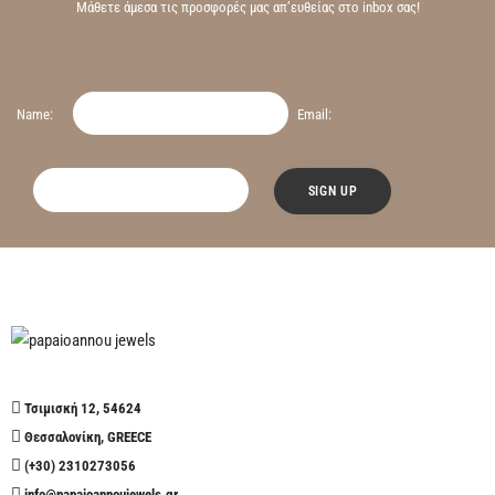
Μάθετε άμεσα τις προσφορές μας απ’ευθείας στο inbox σας!
Name:
Email:
Τσιμισκή 12, 54624
Θεσσαλονίκη, GREECE
(+30) 2310273056
info@papaioannoujewels.gr