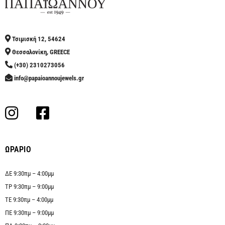
Τσιμισκή 12, 54624
Θεσσαλονίκη, GREECE
(+30) 2310273056
info@papaioannoujewels.gr
ΩΡΑΡΙΟ
ΔΕ 9:30πμ – 4:00μμ
ΤΡ 9:30πμ – 9:00μμ
ΤΕ 9:30πμ – 4:00μμ
ΠΕ 9:30πμ – 9:00μμ