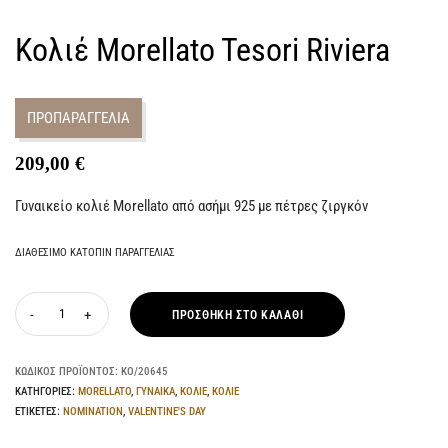
Κολιέ Morellato Tesori Riviera
ΠΡΟΠΑΡΑΓΓΕΛΙΑ
209,00
€
Γυναικείο κολιέ Morellato από ασήμι 925 με πέτρες ζιργκόν
ΔΙΑΘΈΣΙΜΟ ΚΑΤΌΠΙΝ ΠΑΡΑΓΓΕΛΊΑΣ
ΠΡΟΣΘΉΚΗ ΣΤΟ ΚΑΛΆΘΙ
ΚΩΔΙΚΌΣ ΠΡΟΪΌΝΤΟΣ:
ΚΟ/20645
ΚΑΤΗΓΟΡΊΕΣ:
MORELLATO
,
ΓΥΝΑΙΚΑ
,
ΚΟΛΙΕ
,
ΚΟΛΙΕ
ΕΤΙΚΈΤΕΣ:
NOMINATION
,
VALENTINE'S DAY