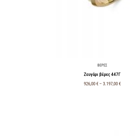
ΒΕΡΕΣ
Ζευγάρι βέρες 447Γ
926,00
€
–
3.197,00
€