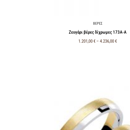
ΒΕΡΕΣ
Ζευγάρι βέρες δίχρωμες 173Α-Α
1.201,00
€
–
4.236,00
€