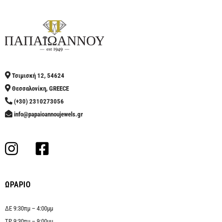
Τσιμισκή 12, 54624
Θεσσαλονίκη, GREECE
(+30) 2310273056
info@papaioannoujewels.gr
ΩΡΑΡΙΟ
ΔΕ 9:30πμ – 4:00μμ
ΤΡ 9:30πμ – 9:00μμ