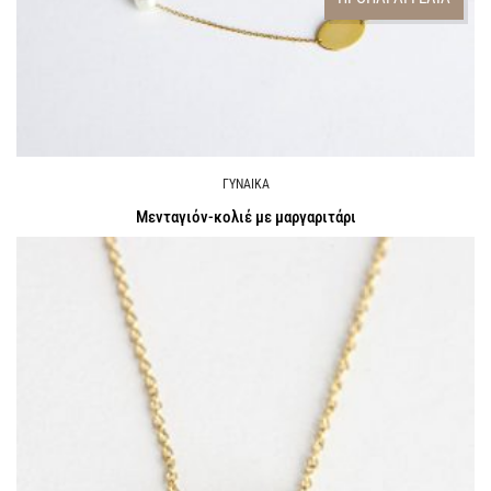
ΓΥΝΑΙΚΑ
Μενταγιόν-κολιέ με μαργαριτάρι
Call for Price