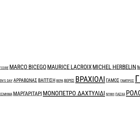
MARCO BICEGO
MAURICE LACROIX
MICHEL HERBELIN
M
TCORE
Γ
ΒΡΑΧΙΟΛΙ
ΑΡΡΑΒΩΝΑΣ
ΒΑΠΤΙΣΗ
ΓΑΜΟΣ
ΒΕΡΕΣ
N'S DAY
ΒΕΡΑ
ΓΑΜΠΡΟΣ
ΡΟΛ
ΜΟΝΟΠΕΤΡΟ ΔΑΧΤΥΛΙΔΙ
ΜΑΡΓΑΡΙΤΑΡΙ
ΟΣΜΗΜΑ
ΝΥΦΗ
ΠΑΣΧΑ