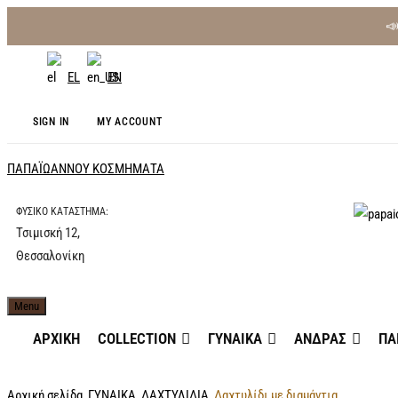

EL
EN
SIGN IN
MY ACCOUNT
ΠΑΠΑΪΩΑΝΝΟΥ ΚΟΣΜΗΜΑΤΑ
ΦΥΣΙΚΟ ΚΑΤΑΣΤΗΜΑ:
Τσιμισκή 12,
Κοσμήμα
ΠΑ
Θεσσαλονίκη
Αξεσουά
Κ
εμπιστο
Θεσσαλο
Menu
ΑΡΧΙΚΗ
COLLECTION
ΓΥΝΑΙΚΑ
ΑΝΔΡΑΣ
ΠΑ
Αρχική σελίδα
ΓΥΝΑΙΚΑ
ΔΑΧΤΥΛΙΔΙΑ
Δαχτυλίδι με διαμάντια