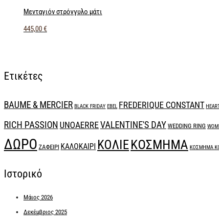
Μενταγιόν στρόγγυλο μάτι
445,00
€
Ετικέτες
BAUME & MERCIER
FREDERIQUE CONSTANT
BLACK FRIDAY
EBEL
HEAR
RICH PASSION
UNOAERRE
VALENTINE'S DAY
WEDDING RING
WOME
ΔΩΡΟ
ΚΟΣΜΗΜΑ
ΚΟΛΙΕ
ΚΑΛΟΚΑΙΡΙ
ΖΑΦΕΙΡΙ
ΚΟΣΜΗΜΑ Κ
Ιστορικό
Μάιος 2026
Δεκέμβριος 2025