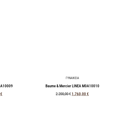
ΓΥΝΑΙΚΕΙΑ
M0A10009
Baume & Mercier LINEA M0A10010
0
€
2.200,00
€
1.760,00
€