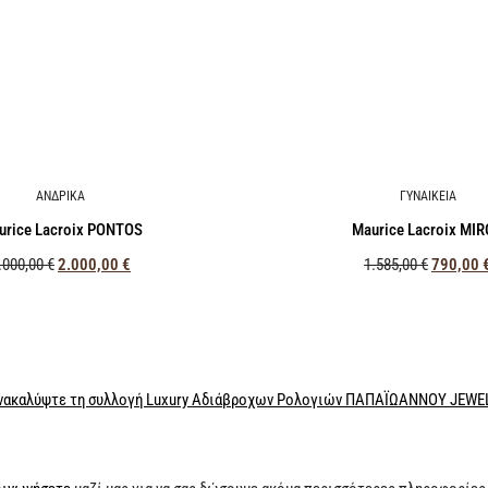
ΑΝΔΡΙΚΑ
ΓΥΝΑΙΚΕΙΑ
urice Lacroix PONTOS
Maurice Lacroix MI
.000,00
€
2.000,00
€
1.585,00
€
790,00
νακαλύψτε τη συλλογή Luxury Αδιάβροχων Ρολογιών ΠΑΠΑΪΩΑΝΝΟΥ JEWE