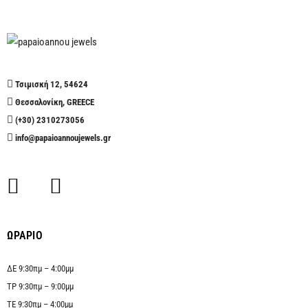
Τσιμισκή 12, 54624
Θεσσαλονίκη, GREECE
(+30) 2310273056
info@papaioannoujewels.gr
ΩΡΑΡΙΟ
ΔΕ 9:30πμ – 4:00μμ
ΤΡ 9:30πμ – 9:00μμ
ΤΕ 9:30πμ – 4:00μμ