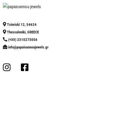
Tsimiski 12, 54624
Thessaloniki, GREECE
(+30) 2310273056
info@papaioannoujewels.gr
OPENING HOURS
MO 9:30am – 4:00pm
TUE 9:30am – 9:00pm
WE 9:30am – 4:00pm
TH 9:30am – 9:00pm