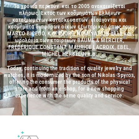
Τα χρόνια περνούν και το 2005 ανακαινίζεται
πλήρως. Εκτός των κοσμημάτων Ελλήνων
καταξιωμένων κατασκευαστών εισάγονται και
κοσμήματα διαφόρων οίκων εξωτερικού όπως του
MARCO BICEGO, K di CUORE, NOMINATION αλλά και
ωρολόγια των εταιρειών BAUME & MERCIER,
FRÉDÉRIQUE CONSTANT, MAURICE LACROIX, EBEL,
MICHEL HERBELIN κ.α.
Today, continuing the tradition of quality jewelry and
watches, it is modernized by the son of Nikolas-Spyros,
offering the consumer the products of the physical
store and from an e-shop, for a new shopping
experience with the same quality and service.